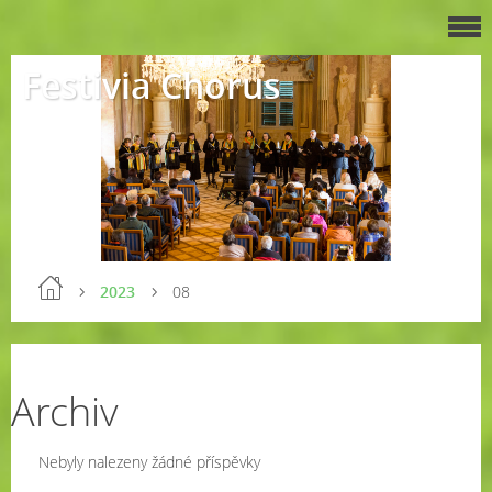
Festivia Chorus
2023
08
Archiv
Nebyly nalezeny žádné příspěvky