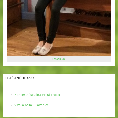
Fotoalbum
OBLÍBENÉ ODKAZY
Koncertní sezóna Velká Lhota
Viva la bella - Slavonice