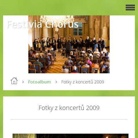
Festivia Chorus
Fotoalbum
Fotky z koncertů 2009
Fotky z koncertů 2009
Adv