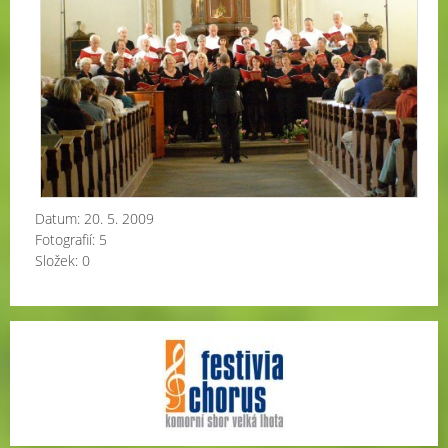
Datum:
20. 5. 2009
Fotografií:
5
Složek:
0