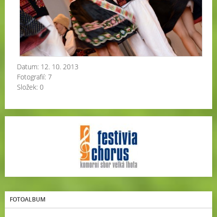
Datum:
12. 10. 2013
Fotografií:
7
Složek:
0
FOTOALBUM