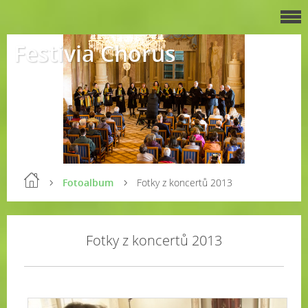
Festivia Chorus
Fotoalbum
Fotky z koncertů 2013
Fotky z koncertů 2013
2.