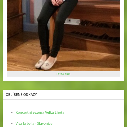
Fotoalbum
OBLÍBENÉ ODKAZY
Koncertní sezóna Velká Lhota
Viva la bella - Slavonice