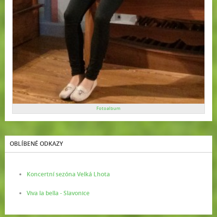
Fotoalbum
OBLÍBENÉ ODKAZY
Koncertní sezóna Velká Lhota
Viva la bella - Slavonice