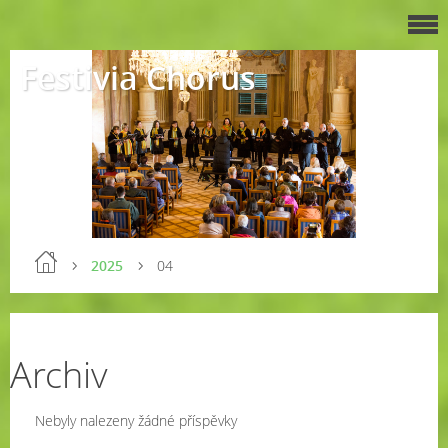
Festivia Chorus
2025
04
Archiv
Nebyly nalezeny žádné příspěvky