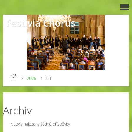
Festivia Chorus
2026
03
Archiv
Nebyly nalezeny žádné příspěvky