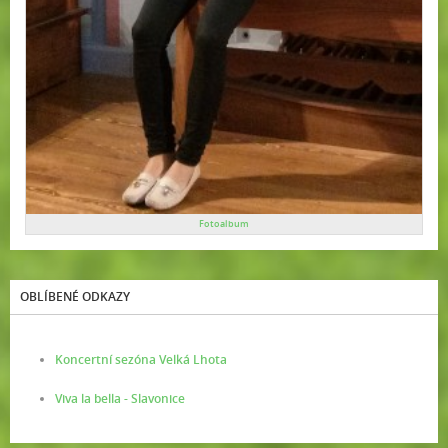
Fotoalbum
OBLÍBENÉ ODKAZY
Koncertní sezóna Velká Lhota
Viva la bella - Slavonice