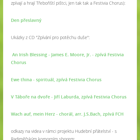
zpívají a hrají Třeboňští pištci, Jen tak tak a Festivia Chorus):
Den přeslavný
Ukázky z CD "Zpívání pro potěchu duše":
An Irish Blessing - James E. Moore, Jr. - zpívá Festivia
Chorus
Ewe thina - spirituál, zpívá Festivia Chorus
V Táboře na dvoře - Jiří Laburda, zpívá Festivia Chorus
Wach auf, mein Herz - chorál, arr. J.S.Bach, zpívá FCH
odkazy na videa v rámci projektu Hudební přátelství - s
Radiměřským komorním sborem: