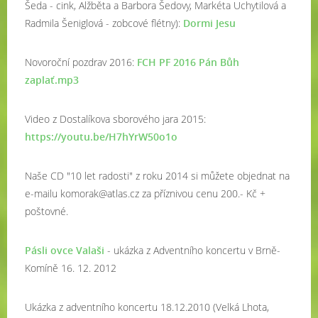
Šeda - cink, Alžběta a Barbora Šedovy, Markéta Uchytilová a
Radmila Šeniglová - zobcové flétny):
Dormi Jesu
Novoroční pozdrav 2016:
FCH PF 2016 Pán Bůh
zaplať.mp3
Video z Dostalíkova sborového jara 2015:
https://youtu.be/H7hYrW50o1o
Naše CD "10 let radosti" z roku 2014 si můžete objednat na
e-mailu komorak@atlas.cz za příznivou cenu 200.- Kč +
poštovné.
Pásli ovce Valaši
- ukázka z Adventního koncertu v Brně-
Komíně 16. 12. 2012
Ukázka z adventního koncertu 18.12.2010 (Velká Lhota,