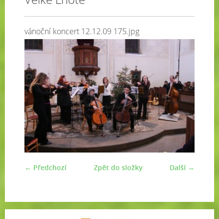
vánoční koncert 12.12.09 175.jpg
← Předchozí
Zpět do složky
Další →