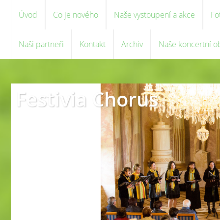
Úvod
Co je nového
Naše vystoupení a akce
Fo
Naši partneři
Kontakt
Archiv
Naše koncertní o
Festivia Chorus