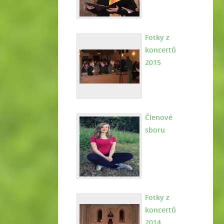
Fotky z
koncertů
2015
Členové
sboru
Fotky z
koncertů
2014