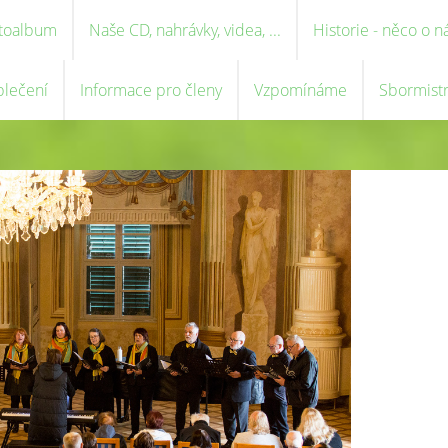
toalbum
Naše CD, nahrávky, videa, ...
Historie - něco o n
blečení
Informace pro členy
Vzpomínáme
Sbormist