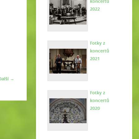
koncertů
2022
Fotky z
koncertů
2021
Další →
Fotky z
koncertů
2020