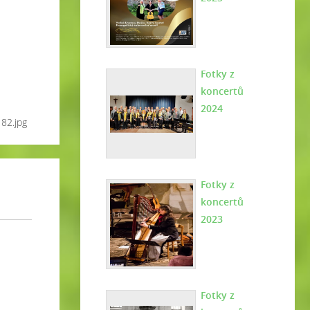
Fotky z
koncertů
2024
182.jpg
Fotky z
koncertů
2023
Fotky z