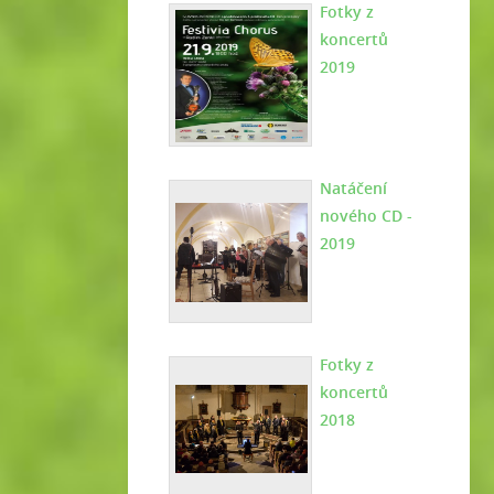
Fotky z
koncertů
2019
Natáčení
nového CD -
2019
Fotky z
koncertů
2018