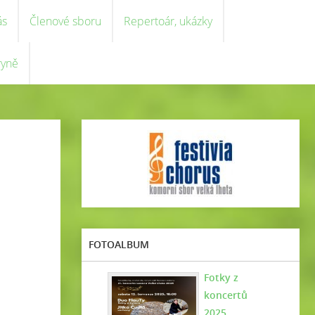
ás
Členové sboru
Repertoár, ukázky
ryně
FOTOALBUM
Fotky z
koncertů
2025