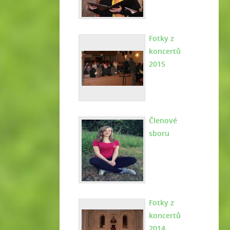
Fotky z
koncertů
2015
Členové
sboru
Fotky z
koncertů
2014