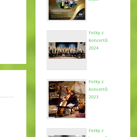
Fotky z
koncertů
2024
Fotky z
koncertů
2023
Fotky z