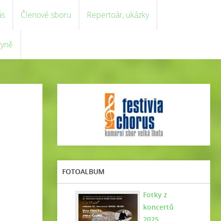
ás
Členové sboru
Repertoár, ukázky
ryně
FOTOALBUM
Fotky z
koncertů
2025