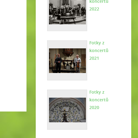
koncertů
2022
Fotky z
koncertů
2021
Fotky z
koncertů
2020