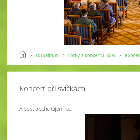
Fotoalbum
Fotky z koncertů 2009
Koncert
Koncert při svíčkách
A opět trochu tajemna...