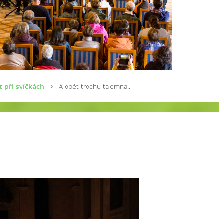
 při svíčkách
A opět trochu tajemna...