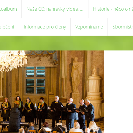
toalbum
Naše CD, nahrávky, videa, ...
Historie - něco o n
blečení
Informace pro členy
Vzpomínáme
Sbormist