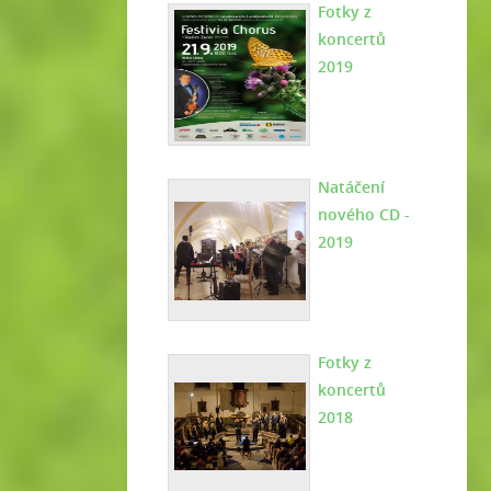
Fotky z
koncertů
2019
Natáčení
nového CD -
2019
Fotky z
koncertů
2018