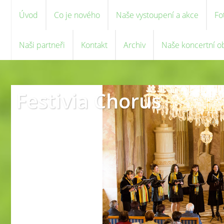
Úvod
Co je nového
Naše vystoupení a akce
Fo
Naši partneři
Kontakt
Archiv
Naše koncertní o
Festivia Chorus