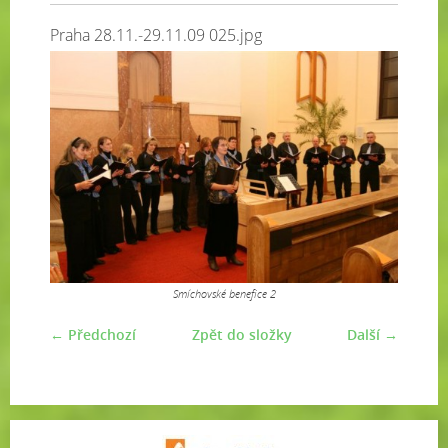
Praha 28.11.-29.11.09 025.jpg
Smíchovské benefice 2
← Předchozí
Zpět do složky
Další →