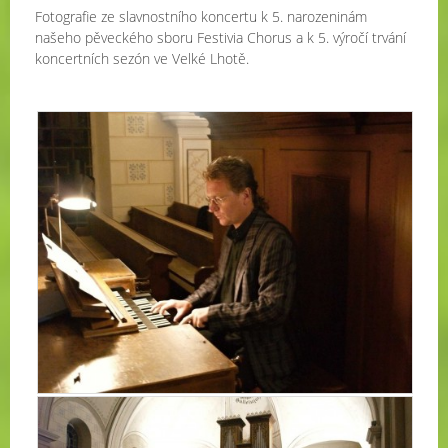
Fotografie ze slavnostního koncertu k 5. narozeninám
našeho pěveckého sboru Festivia Chorus a k 5. výročí trvání
koncertních sezón ve Velké Lhotě.