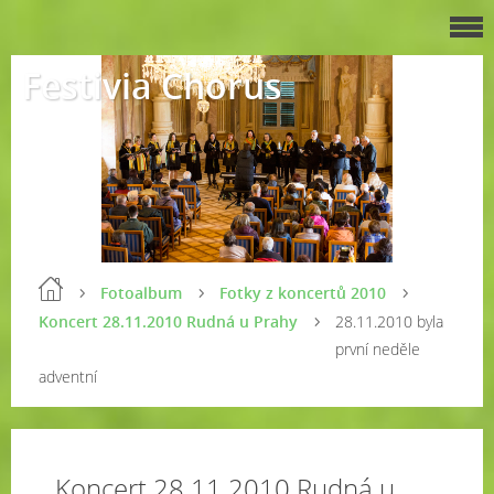
Festivia Chorus
Fotoalbum
Fotky z koncertů 2010
Koncert 28.11.2010 Rudná u Prahy
28.11.2010 byla
první neděle
adventní
Koncert 28.11.2010 Rudná u