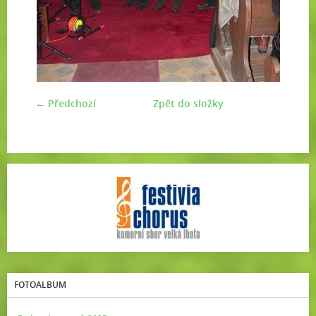
← Předchozí
Zpět do složky
FOTOALBUM