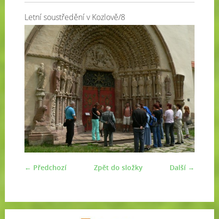
Letní soustředění v Kozlově/8
← Předchozí
Zpět do složky
Další →