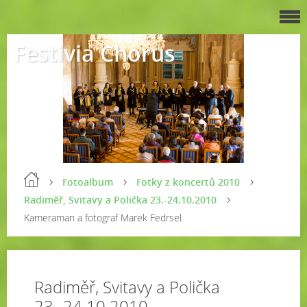
Festivia Chorus
Fotoalbum
Fotky z koncertů 2010
Radiměř, Svitavy a Polička 23.-24.10.2010
Kameraman a fotograf Marek Fedrsel
Radiměř, Svitavy a Polička
23.-24.10.2010