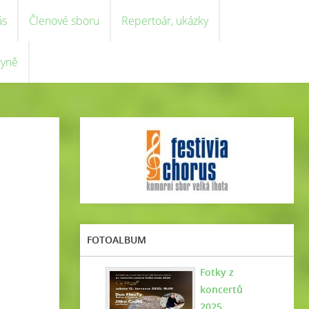
ás
Členové sboru
Repertoár, ukázky
ryně
FOTOALBUM
Fotky z
koncertů
2025