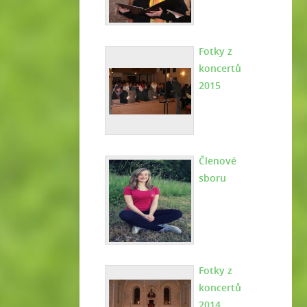
Fotky z
koncertů
2015
Členové
sboru
Fotky z
koncertů
2014