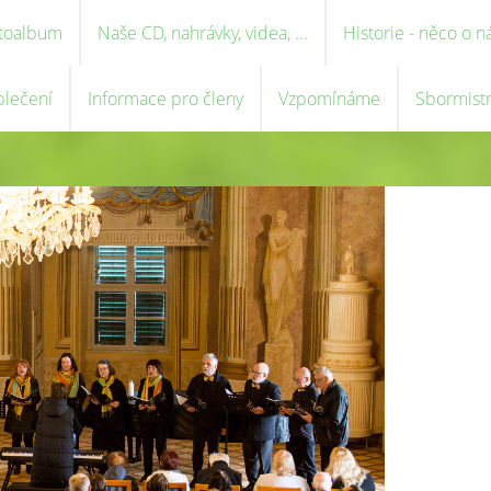
toalbum
Naše CD, nahrávky, videa, ...
Historie - něco o n
blečení
Informace pro členy
Vzpomínáme
Sbormist