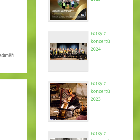
Fotky z
koncertů
2024
Radiměři
Fotky z
koncertů
2023
Fotky z