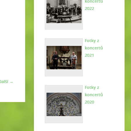
koncertů
2022
Fotky z
koncertů
2021
Další →
Fotky z
koncertů
2020