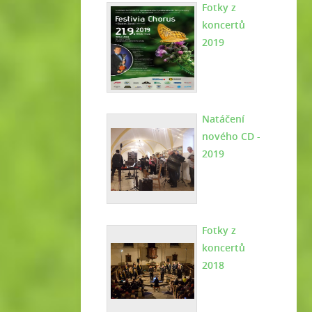
Fotky z
koncertů
2019
Natáčení
nového CD -
2019
Fotky z
koncertů
2018