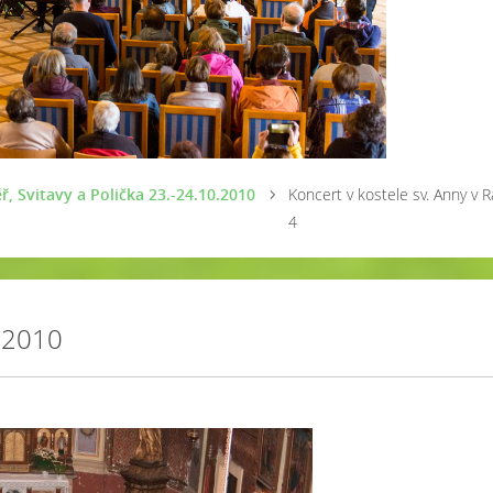
, Svitavy a Polička 23.-24.10.2010
Koncert v kostele sv. Anny v 
4
0.2010