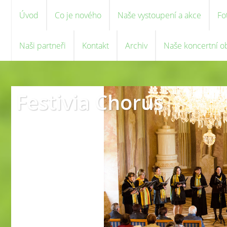
Úvod
Co je nového
Naše vystoupení a akce
Fo
Naši partneři
Kontakt
Archiv
Naše koncertní o
Festivia Chorus