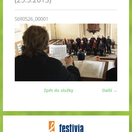
Still0526_00001
Zpět do složky
Další →