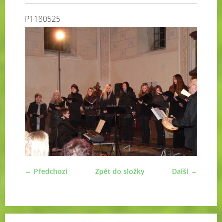
P1180525
← Předchozí
Zpět do složky
Další →