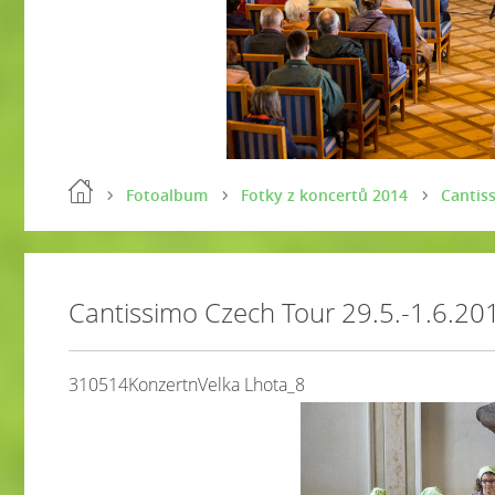
Fotoalbum
Fotky z koncertů 2014
Cantiss
Cantissimo Czech Tour 29.5.-1.6.20
310514KonzertnVelka Lhota_8