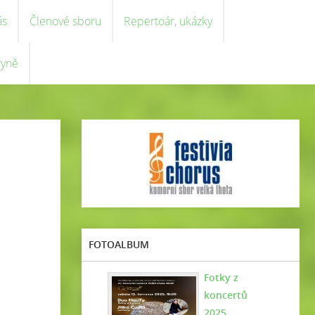
ás
Členové sboru
Repertoár, ukázky
ryně
FOTOALBUM
Fotky z
koncertů
2025