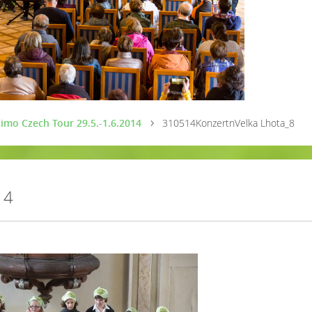
imo Czech Tour 29.5.-1.6.2014
310514KonzertnVelka Lhota_8
14