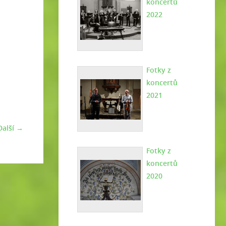
koncertů
2022
Fotky z
koncertů
2021
Další →
Fotky z
koncertů
2020