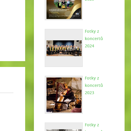
Fotky z
koncertů
2024
Fotky z
koncertů
2023
Fotky z