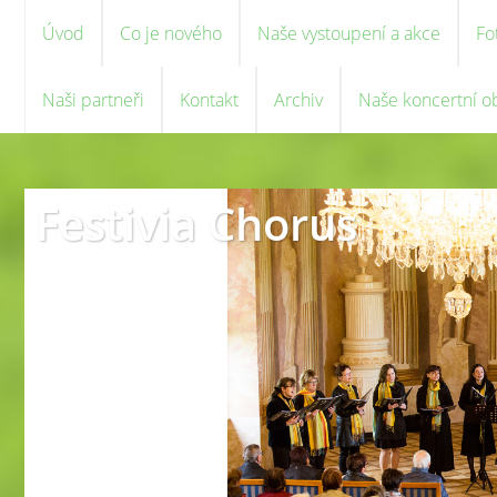
Úvod
Co je nového
Naše vystoupení a akce
Fo
Naši partneři
Kontakt
Archiv
Naše koncertní o
Festivia Chorus