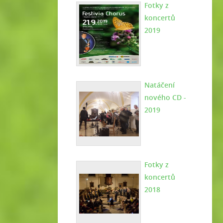
Fotky z
koncertů
2019
Natáčení
nového CD -
2019
Fotky z
koncertů
2018