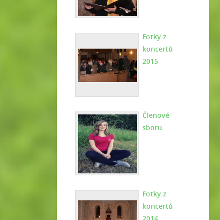
Fotky z
koncertů
2015
Členové
sboru
Fotky z
koncertů
2014