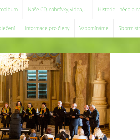
toalbum
Naše CD, nahrávky, videa, ...
Historie - něco o n
blečení
Informace pro členy
Vzpomínáme
Sbormist