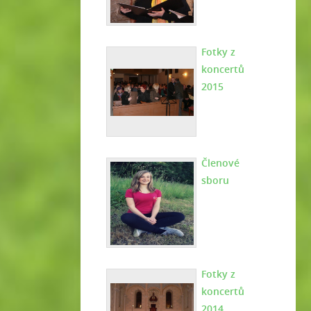
Fotky z
koncertů
2015
Členové
sboru
Fotky z
koncertů
2014