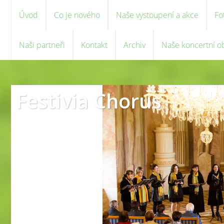
Úvod
Co je nového
Naše vystoupení a akce
Fo
Naši partneři
Kontakt
Archiv
Naše koncertní o
Festivia Chorus