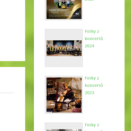
Fotky z
koncertů
2024
Fotky z
koncertů
2023
Fotky z