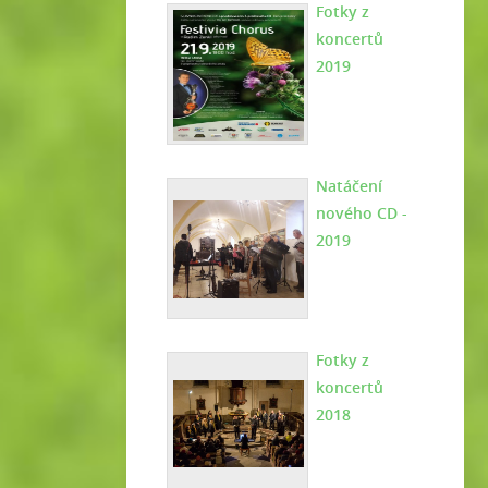
Fotky z
koncertů
2019
Natáčení
nového CD -
2019
Fotky z
koncertů
2018