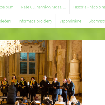
toalbum
Naše CD, nahrávky, videa, ...
Historie - něco o n
blečení
Informace pro členy
Vzpomínáme
Sbormist