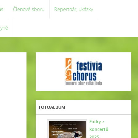
ás
Členové sboru
Repertoár, ukázky
ryně
FOTOALBUM
Fotky z
koncertů
2025