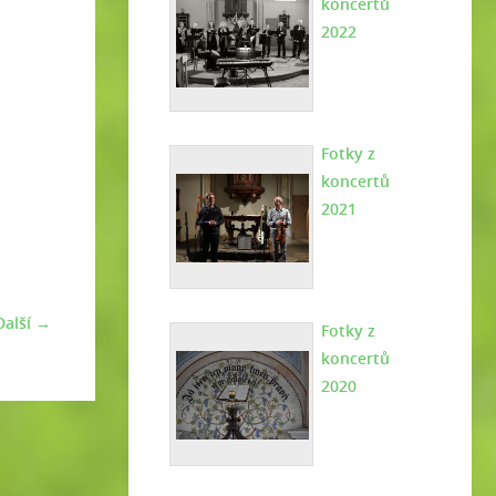
koncertů
2022
Fotky z
koncertů
2021
Další →
Fotky z
koncertů
2020