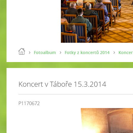
Fotoalbum
Fotky z koncertů 2014
Koncer
Koncert v Táboře 15.3.2014
P1170672