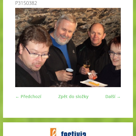
P3150382
← Předchozí
Zpět do složky
Další →