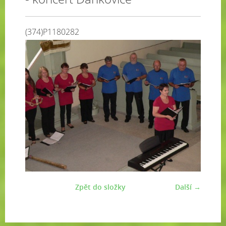
(374)P1180282
Zpět do složky
Další →