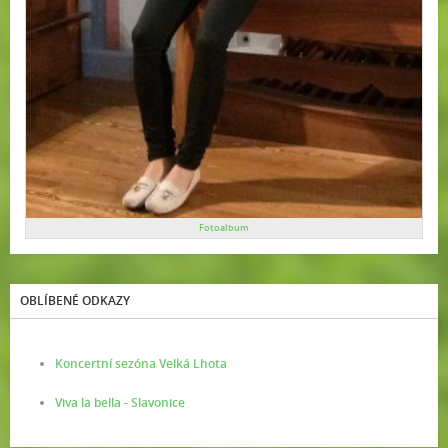
Fotoalbum
OBLÍBENÉ ODKAZY
Koncertní sezóna Velká Lhota
Viva la bella - Slavonice