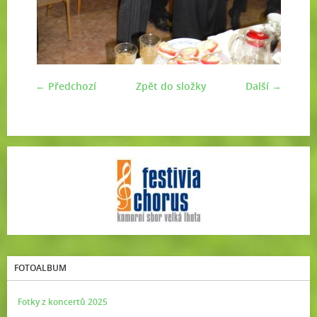
← Předchozí
Zpět do složky
Další →
FOTOALBUM
Fotky z koncertů 2025