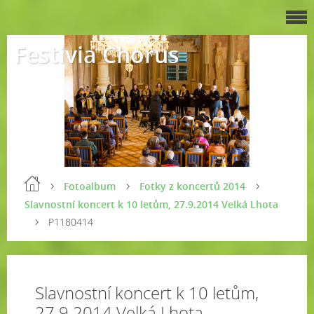
Festivia Chorus
Fotoalbum
Fotky z koncertů 2014
Slavnostní koncert k 10 letům, 27.9.2014 Velká Lhota
P1180414
Slavnostní koncert k 10 letům,
27.9.2014 Velká Lhota