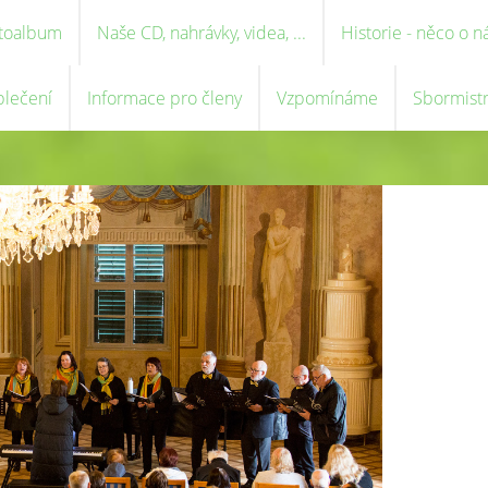
toalbum
Naše CD, nahrávky, videa, ...
Historie - něco o n
blečení
Informace pro členy
Vzpomínáme
Sbormist