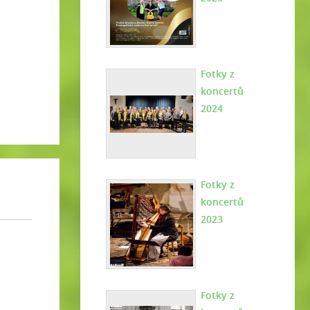
Fotky z
koncertů
2024
Fotky z
koncertů
2023
Fotky z