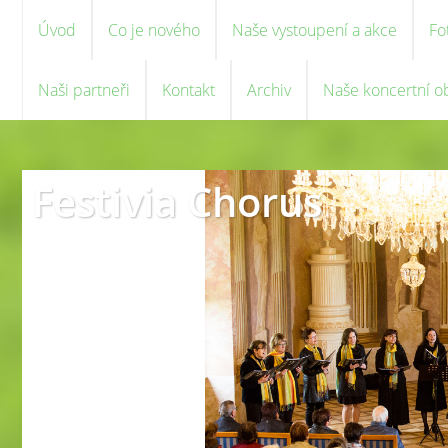
Úvod
Co je nového
Naše vystoupení a akce
Fo
Naši partneři
Kontakt
Archiv
Naše koncertní o
Festivia Chorus