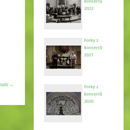
koncertů
2022
Fotky z
koncertů
2021
Další →
Fotky z
koncertů
2020