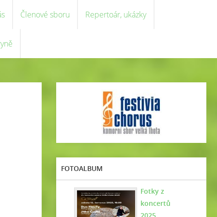
ás
Členové sboru
Repertoár, ukázky
ryně
FOTOALBUM
Fotky z
koncertů
2025