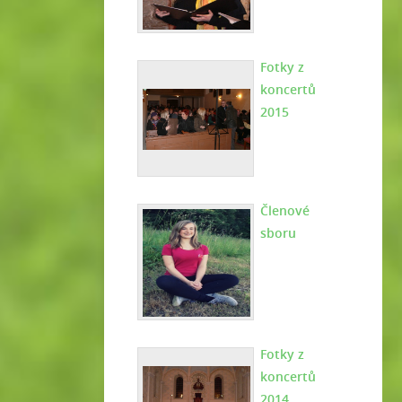
Fotky z
koncertů
2015
Členové
sboru
Fotky z
koncertů
2014