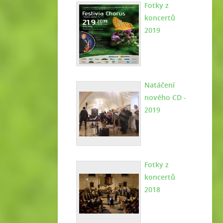
Fotky z
koncertů
2019
Natáčení
nového CD -
2019
Fotky z
koncertů
2018