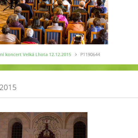
ní koncert Velká Lhota 12.12.2015
P1190644
.2015