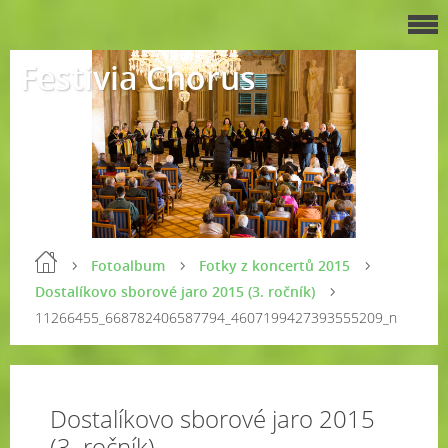
Festivia Chorus
Fotoalbum
Fotky z koncertů 2015
Dostalíkovo sborové jaro 2015 (3. ročník)
11266455_668782406587794_4607199427393555209_n
Dostalíkovo sborové jaro 2015
(3. ročník)