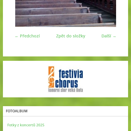
← Předchozí
Zpět do složky
Další →
FOTOALBUM
Fotky z koncertů 2025