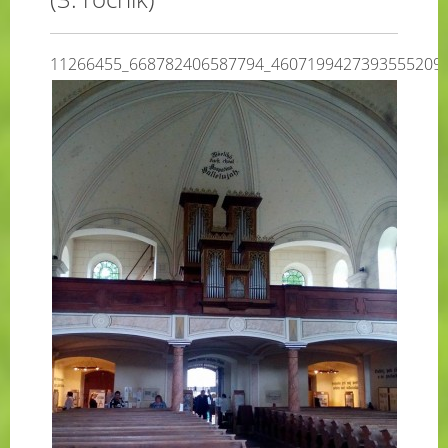
11266455_668782406587794_4607199427393555209