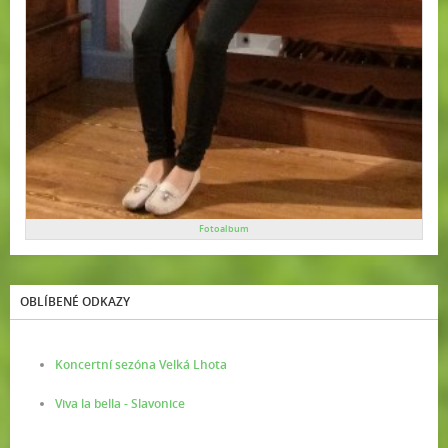
Fotoalbum
OBLÍBENÉ ODKAZY
Koncertní sezóna Velká Lhota
Viva la bella - Slavonice