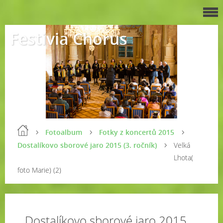
Festivia Chorus
Fotoalbum
Fotky z koncertů 2015
Dostalíkovo sborové jaro 2015 (3. ročník)
Velká
Lhota(
foto Marie) (2)
Dostalíkovo sborové jaro 2015