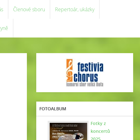
ás
Členové sboru
Repertoár, ukázky
ryně
FOTOALBUM
Fotky z
koncertů
2025