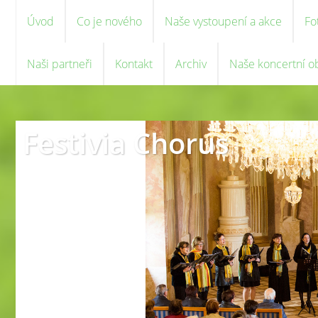
Úvod
Co je nového
Naše vystoupení a akce
Fo
Naši partneři
Kontakt
Archiv
Naše koncertní o
Festivia Chorus