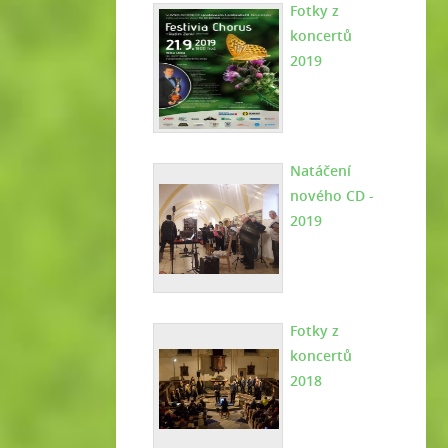
Fotky z
koncertů
2019
Natáčení
nového CD -
2019
Fotky z
koncertů
2018