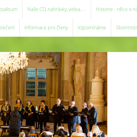
toalbum
Naše CD, nahrávky, videa, ...
Historie - něco o n
blečení
Informace pro členy
Vzpomínáme
Sbormist