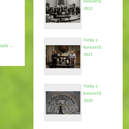
koncertů
2022
Fotky z
Další →
koncertů
2021
Fotky z
koncertů
2020