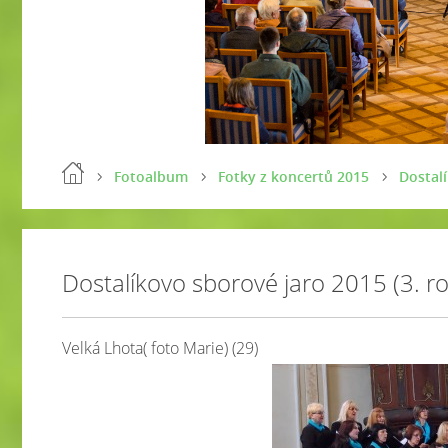
Fotoalbum
Fotky z koncertů 2015
Dostalí
Dostalíkovo sborové jaro 2015 (3. ro
Velká Lhota( foto Marie) (29)