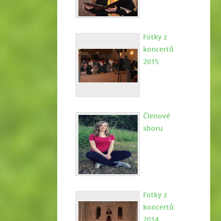
Fotky z
koncertů
2015
Členové
sboru
Fotky z
koncertů
2014