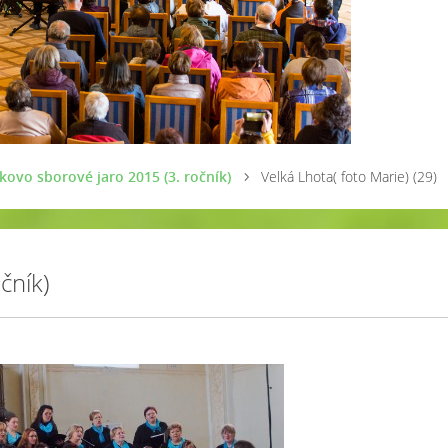
kovo sborové jaro 2015 (3. ročník)
Velká Lhota( foto Marie) (29)
čník)