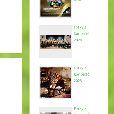
Fotky z
koncertů
2024
Fotky z
koncertů
2023
Fotky z