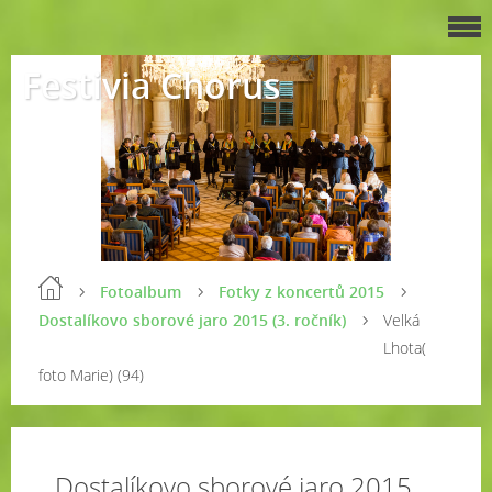
Festivia Chorus
Fotoalbum
Fotky z koncertů 2015
Dostalíkovo sborové jaro 2015 (3. ročník)
Velká
Lhota(
foto Marie) (94)
Dostalíkovo sborové jaro 2015