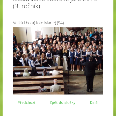
(3. ročník)
Velká Lhota( foto Marie) (94)
← Předchozí
Zpět do složky
Další →