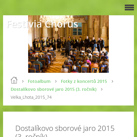
Festivia Chorus
Fotoalbum
Fotky z koncertů 2015
Dostalíkovo sborové jaro 2015 (3. ročník)
Velka_Lhota_2015_74
Dostalíkovo sborové jaro 2015
(3. ročník)