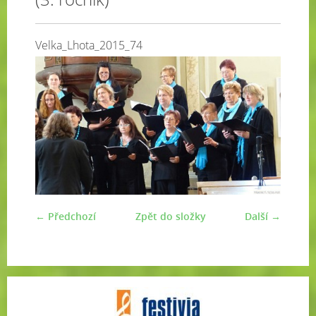
Velka_Lhota_2015_74
← Předchozí
Zpět do složky
Další →