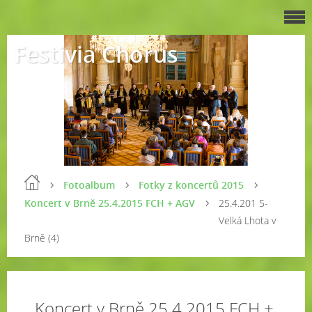
Festivia Chorus
Fotoalbum
Fotky z koncertů 2015
Koncert v Brně 25.4.2015 FCH + AGV
25.4.201 5-
Velká Lhota v
Brně (4)
Koncert v Brně 25.4.2015 FCH +