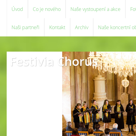
Úvod
Co je nového
Naše vystoupení a akce
Fo
Naši partneři
Kontakt
Archiv
Naše koncertní o
Festivia Chorus