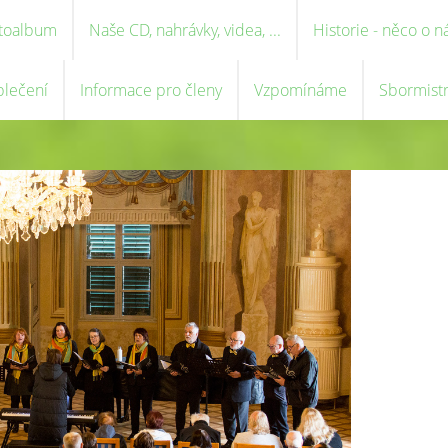
toalbum
Naše CD, nahrávky, videa, ...
Historie - něco o n
blečení
Informace pro členy
Vzpomínáme
Sbormist