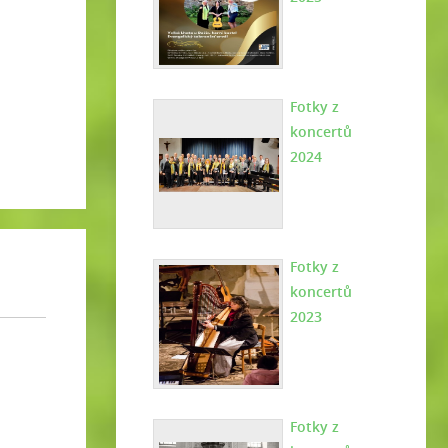
Fotky z
koncertů
2024
Fotky z
koncertů
2023
Fotky z