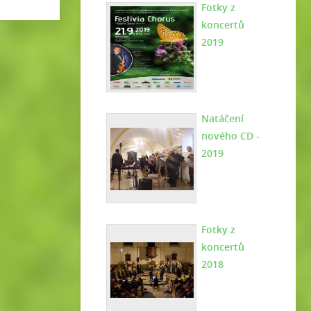
Fotky z
koncertů
2019
Natáčení
nového CD -
2019
Fotky z
koncertů
2018