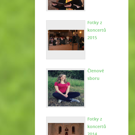
Fotky z
koncertů
2015
Členové
sboru
Fotky z
koncertů
2014