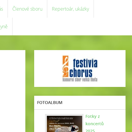
ás
Členové sboru
Repertoár, ukázky
ryně
FOTOALBUM
Fotky z
koncertů
2025