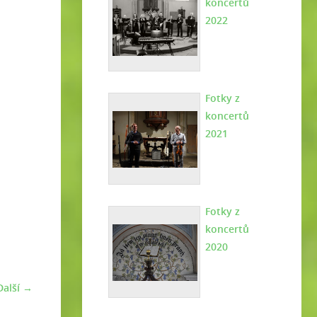
koncertů
2022
Fotky z
koncertů
2021
Fotky z
koncertů
2020
Další →