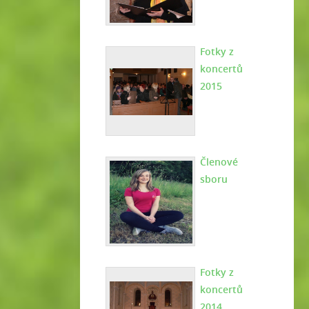
Fotky z
koncertů
2015
Členové
sboru
Fotky z
koncertů
2014