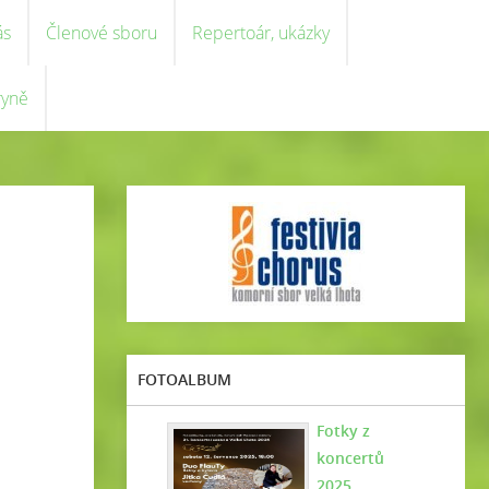
ás
Členové sboru
Repertoár, ukázky
ryně
FOTOALBUM
Fotky z
koncertů
2025