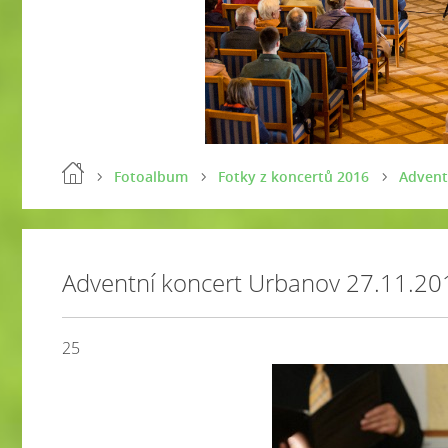
Fotoalbum
Fotky z koncertů 2016
Advent
Adventní koncert Urbanov 27.11.20
25