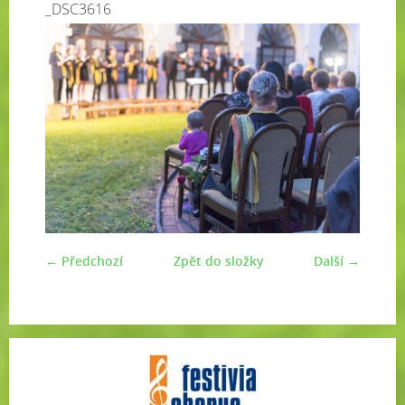
_DSC3616
← Předchozí
Zpět do složky
Další →