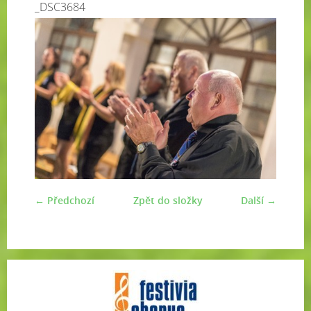
_DSC3684
← Předchozí
Zpět do složky
Další →