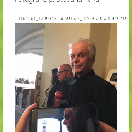
13164461_1200842166601524_224660020354467105