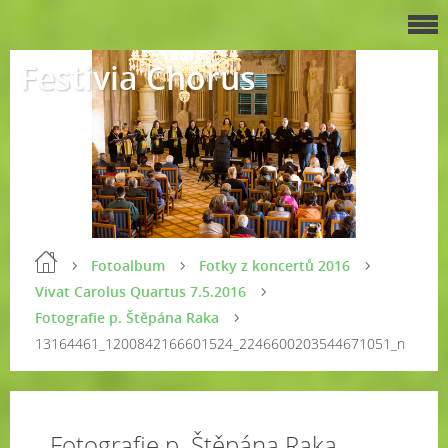
Festivia Chorus
Fotoalbum
Fotky z koncertů 2016
Vivat Carolus Quartus 7.5.2016
Fotografie p. Štěpána Raka
13164461_1200842166601524_2246600203544671051_n
Fotografie p. Štěpána Raka