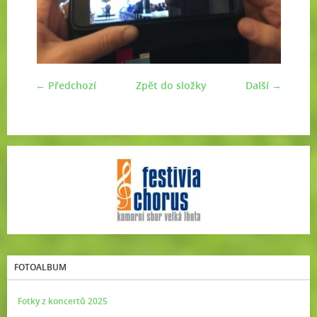
← Předchozí
Zpět do složky
Další →
FOTOALBUM
Fotky z koncertů 2025