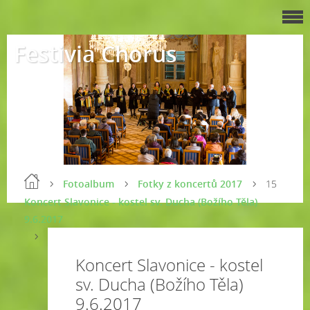
Festivia Chorus
Fotoalbum
Fotky z koncertů 2017
15
Koncert Slavonice - kostel sv. Ducha (Božího Těla)
9.6.2017
Koncert Slavonice - kostel
sv. Ducha (Božího Těla)
9.6.2017