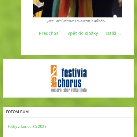
Jitka - oční kontakt s publikem je důležitý...
← Předchozí
Zpět do složky
Další →
FOTOALBUM
Fotky z koncertů 2025