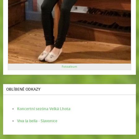
Fotoalbum
OBLÍBENÉ ODKAZY
Koncertní sezóna Velká Lhota
Viva la bella - Slavonice