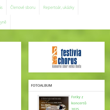
ás
Členové sboru
Repertoár, ukázky
ryně
FOTOALBUM
Fotky z
koncertů
2025