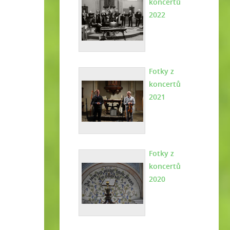
koncertů
2022
Fotky z
koncertů
2021
Fotky z
koncertů
2020