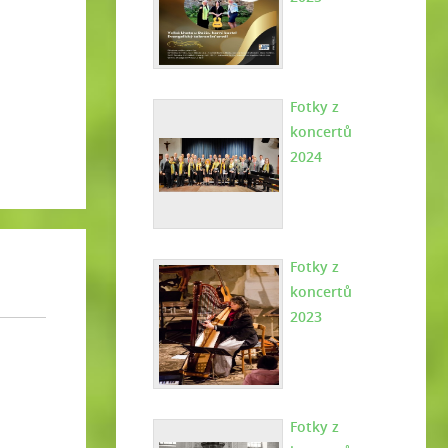
Fotky z
koncertů
2024
Fotky z
koncertů
2023
Fotky z