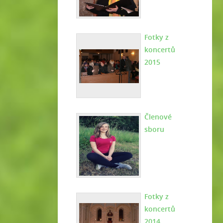
Fotky z
koncertů
2015
Členové
sboru
Fotky z
koncertů
2014