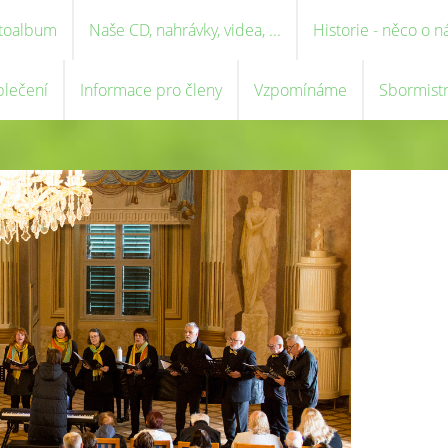
toalbum
Naše CD, nahrávky, videa, ...
Historie - něco o n
blečení
Informace pro členy
Vzpomínáme
Sbormist