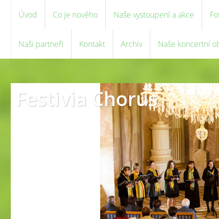
Úvod
Co je nového
Naše vystoupení a akce
Fo
Naši partneři
Kontakt
Archiv
Naše koncertní o
Festivia Chorus