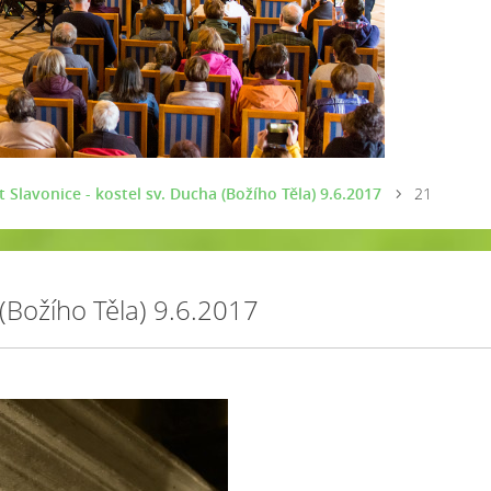
 Slavonice - kostel sv. Ducha (Božího Těla) 9.6.2017
21
 (Božího Těla) 9.6.2017