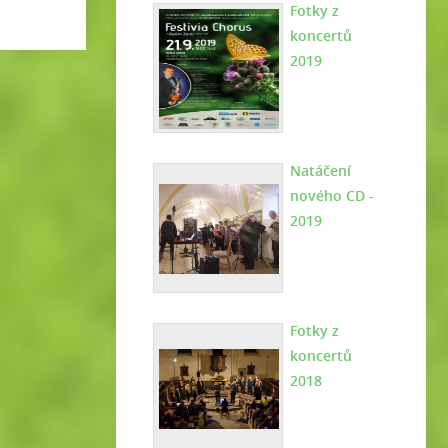
Fotky z
koncertů
2019
Natáčení
nového CD -
2019
Fotky z
koncertů
2018