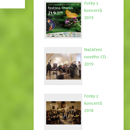
Fotky z
koncertů
2019
Natáčení
nového CD -
2019
Fotky z
koncertů
2018