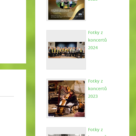
Fotky z
koncertů
2024
Fotky z
koncertů
2023
Fotky z