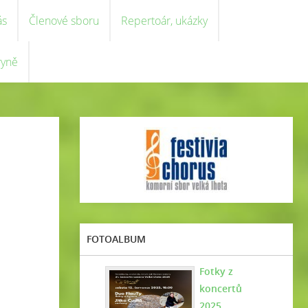
ás
Členové sboru
Repertoár, ukázky
ryně
FOTOALBUM
Fotky z
koncertů
2025