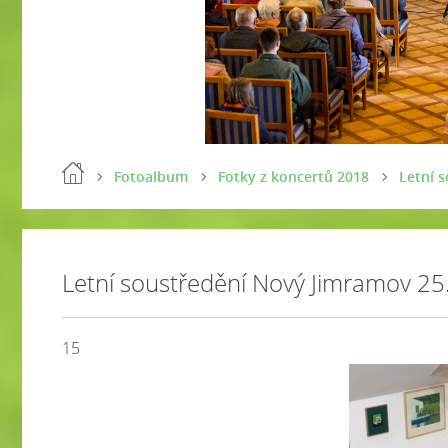
Fotoalbum
Fotky z koncertů 2018
Letní 
Letní soustředění Nový Jimramov 25
15