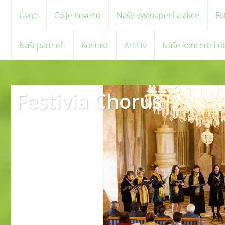
Úvod
Co je nového
Naše vystoupení a akce
Fo
Naši partneři
Kontakt
Archiv
Naše koncertní o
Festivia Chorus