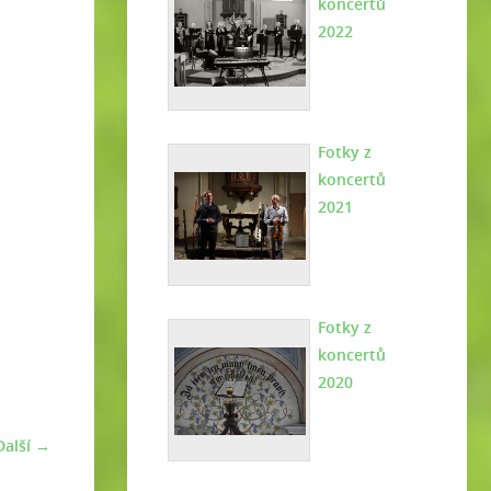
koncertů
2022
Fotky z
koncertů
2021
Fotky z
koncertů
2020
Další →