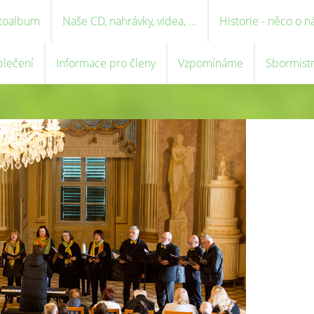
toalbum
Naše CD, nahrávky, videa, ...
Historie - něco o n
blečení
Informace pro členy
Vzpomínáme
Sbormist