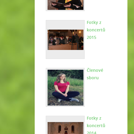
Fotky z
koncertů
2015
Členové
sboru
Fotky z
koncertů
2014