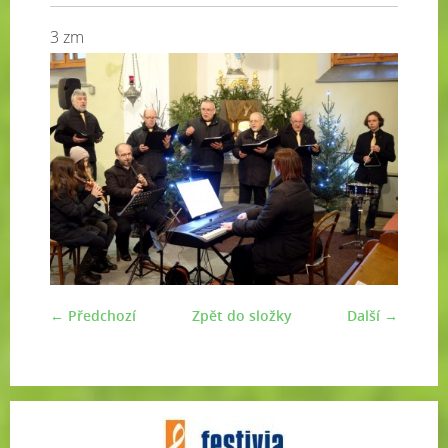
3 zm
← Předchozí
Zpět do složky
Další →