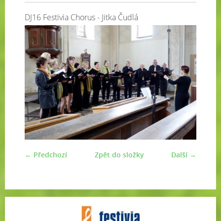
DJ16 Festivia Chorus - Jitka Čudlá
← Předchozí
Zpět do složky
Další →