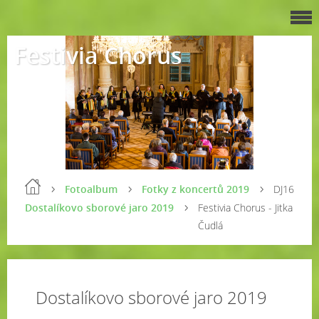
Festivia Chorus
Fotoalbum
Fotky z koncertů 2019
DJ16
Dostalíkovo sborové jaro 2019
Festivia Chorus - Jitka
Čudlá
Dostalíkovo sborové jaro 2019