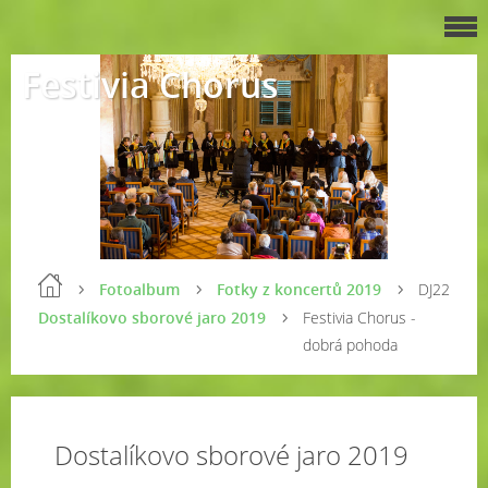
Festivia Chorus
Fotoalbum
Fotky z koncertů 2019
DJ22
Dostalíkovo sborové jaro 2019
Festivia Chorus -
dobrá pohoda
Dostalíkovo sborové jaro 2019