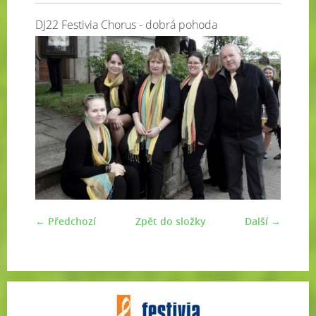
DJ22 Festivia Chorus - dobrá pohoda
← Předchozí
Zpět do složky
Další →