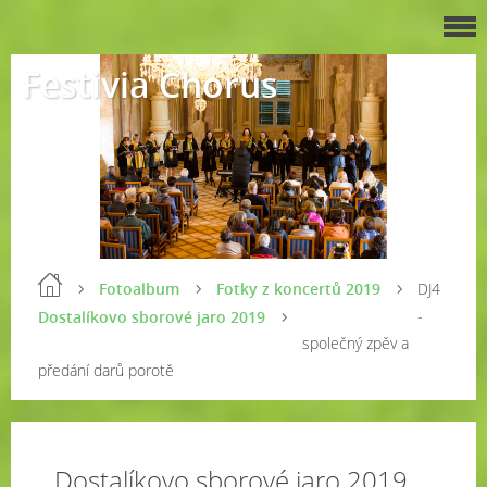
Festivia Chorus
Fotoalbum
Fotky z koncertů 2019
DJ4
-
Dostalíkovo sborové jaro 2019
společný zpěv a
předání darů porotě
Dostalíkovo sborové jaro 2019