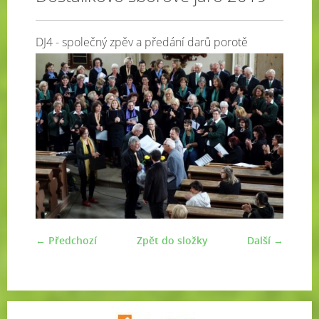
DJ4 - společný zpěv a předání darů porotě
← Předchozí
Zpět do složky
Další →