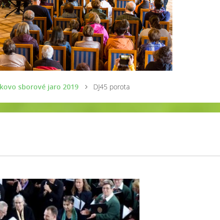
íkovo sborové jaro 2019
DJ45 porota