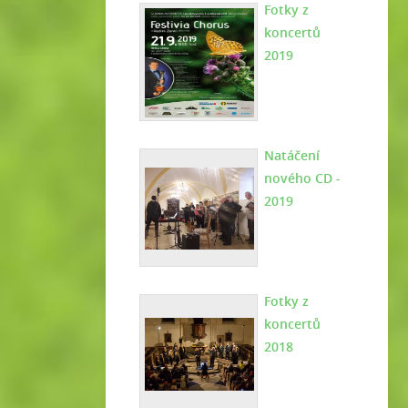
Fotky z
koncertů
2019
Natáčení
nového CD -
2019
Fotky z
koncertů
2018