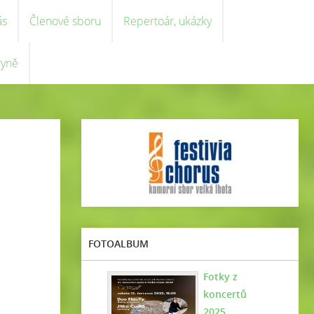
ás
Členové sboru
Repertoár, ukázky
ryně
FOTOALBUM
Fotky z
koncertů
2025