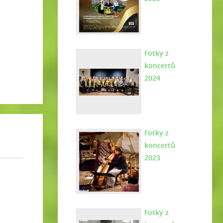
Fotky z
koncertů
2024
Fotky z
koncertů
2023
Fotky z