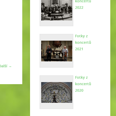
koncertů
2022
Fotky z
koncertů
2021
Další →
Fotky z
koncertů
2020