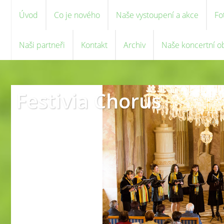
Úvod
Co je nového
Naše vystoupení a akce
Fo
Naši partneři
Kontakt
Archiv
Naše koncertní o
Festivia Chorus