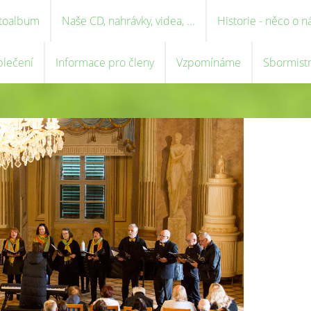
toalbum
Naše CD, nahrávky, videa, ...
Historie - něco o n
blečení
Informace pro členy
Vzpomínáme
Sbormist