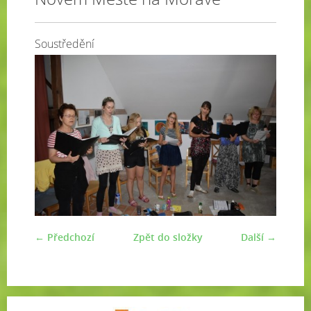
Soustředění
← Předchozí
Zpět do složky
Další →