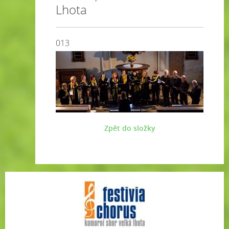
Lhota
013
Zpět do složky