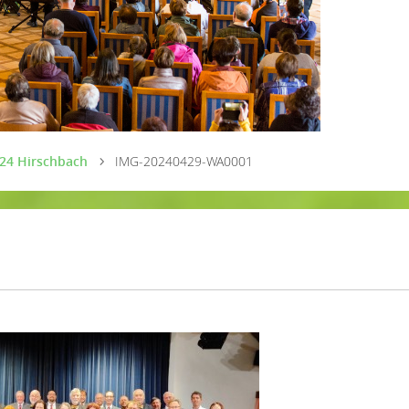
024 Hirschbach
IMG-20240429-WA0001