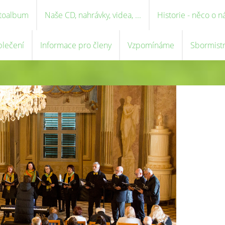
toalbum
Naše CD, nahrávky, videa, ...
Historie - něco o n
blečení
Informace pro členy
Vzpomínáme
Sbormist