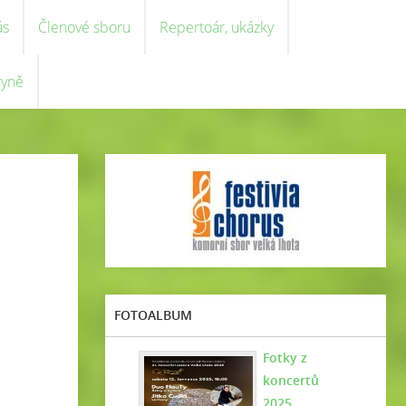
ás
Členové sboru
Repertoár, ukázky
ryně
FOTOALBUM
Fotky z
koncertů
2025