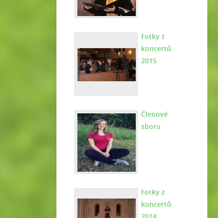
Fotky z
koncertů
2015
Členové
sboru
Fotky z
koncertů
2014