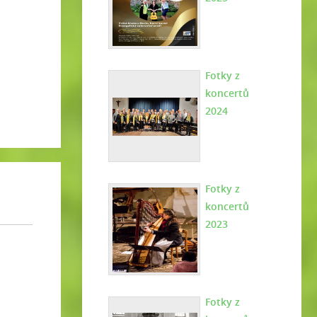
Fotky z
koncertů
2024
Fotky z
koncertů
2023
Fotky z