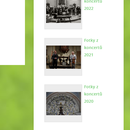
koncertů
2022
Fotky z
koncertů
2021
Fotky z
koncertů
2020