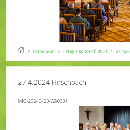
Fotoalbum
Fotky z koncertů 2024
27.4.2
27.4.2024 Hirschbach
IMG-20240429-WA0001