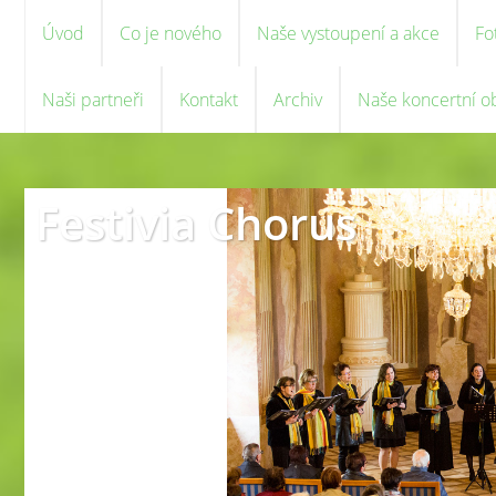
Úvod
Co je nového
Naše vystoupení a akce
Fo
Naši partneři
Kontakt
Archiv
Naše koncertní o
Festivia Chorus