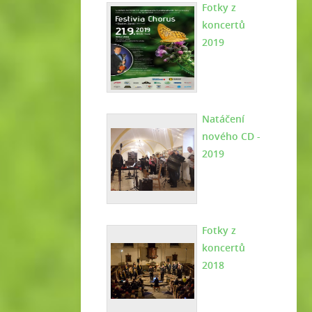
Fotky z
koncertů
2019
Natáčení
nového CD -
2019
Fotky z
koncertů
2018