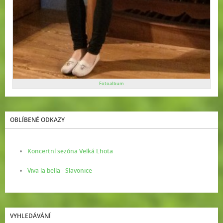
Fotoalbum
OBLÍBENÉ ODKAZY
Koncertní sezóna Velká Lhota
Viva la bella - Slavonice
VYHLEDÁVÁNÍ