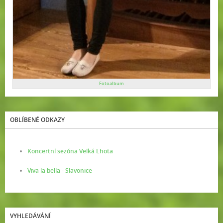
Fotoalbum
OBLÍBENÉ ODKAZY
Koncertní sezóna Velká Lhota
Viva la bella - Slavonice
VYHLEDÁVÁNÍ