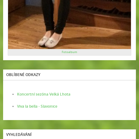
Fotoalbum
OBLÍBENÉ ODKAZY
Koncertní sezóna Velká Lhota
Viva la bella - Slavonice
VYHLEDÁVÁNÍ