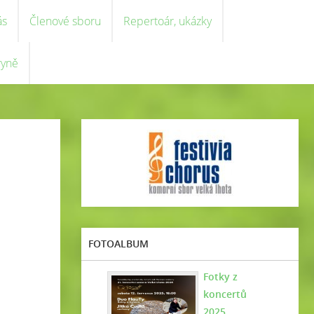
ás
Členové sboru
Repertoár, ukázky
ryně
FOTOALBUM
Fotky z
koncertů
2025