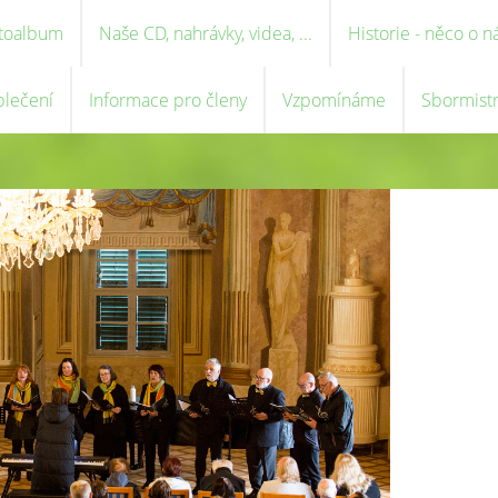
toalbum
Naše CD, nahrávky, videa, ...
Historie - něco o n
blečení
Informace pro členy
Vzpomínáme
Sbormist