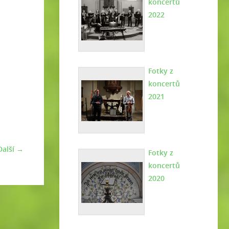
koncertů
2022
Fotky z
koncertů
2021
Další →
Fotky z
koncertů
2020