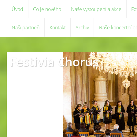
Úvod
Co je nového
Naše vystoupení a akce
Fo
Naši partneři
Kontakt
Archiv
Naše koncertní o
Festivia Chorus