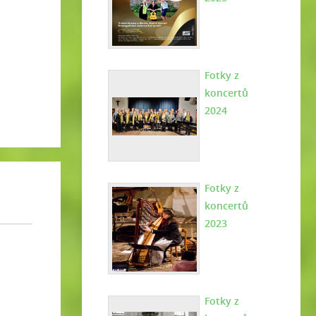
Fotky z
koncertů
2024
Fotky z
koncertů
2023
Fotky z