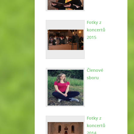
Fotky z
koncertů
2015
Členové
sboru
Fotky z
koncertů
2014