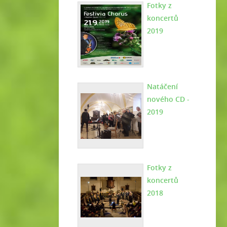
Fotky z
koncertů
2019
Natáčení
nového CD -
2019
Fotky z
koncertů
2018