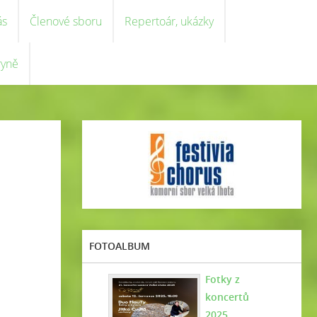
ás
Členové sboru
Repertoár, ukázky
ryně
FOTOALBUM
Fotky z
koncertů
2025