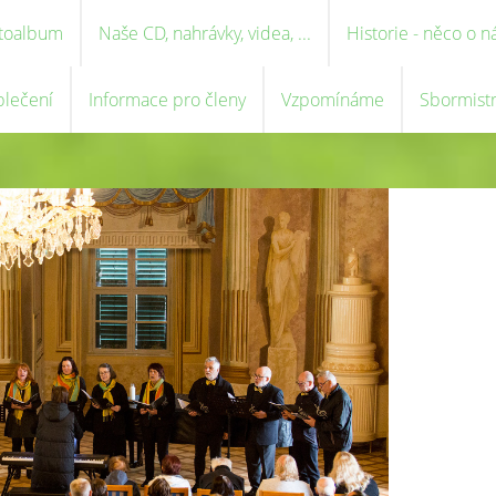
toalbum
Naše CD, nahrávky, videa, ...
Historie - něco o n
blečení
Informace pro členy
Vzpomínáme
Sbormist