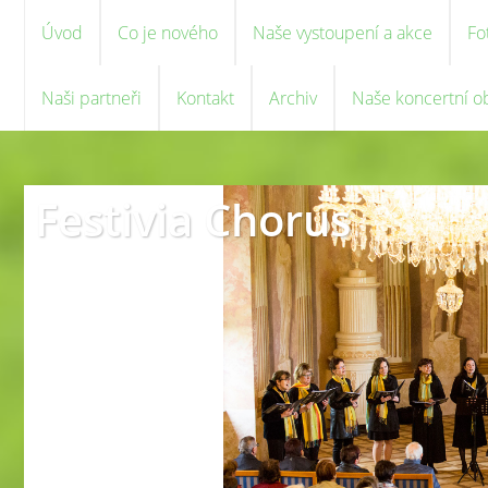
Úvod
Co je nového
Naše vystoupení a akce
Fo
Naši partneři
Kontakt
Archiv
Naše koncertní o
Festivia Chorus