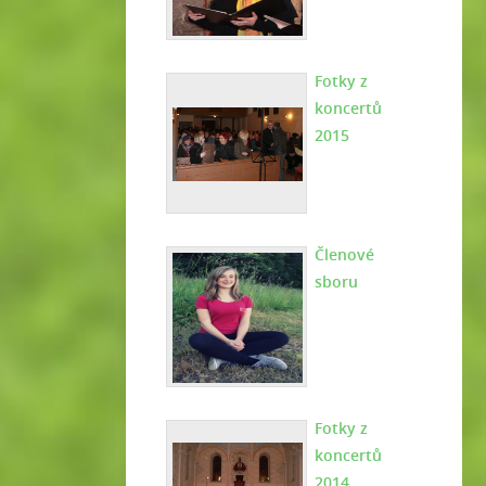
Fotky z
koncertů
2015
Členové
sboru
Fotky z
koncertů
2014