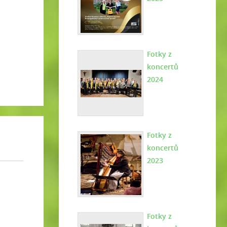
Fotky z
koncertů
2024
Fotky z
koncertů
2023
Fotky z