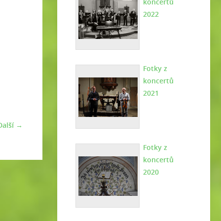
koncertů
2022
Fotky z
koncertů
2021
Další →
Fotky z
koncertů
2020